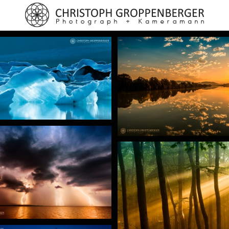
+
+
+
+