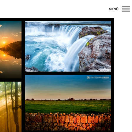
MENÜ
Primär-
Navigation
+
+