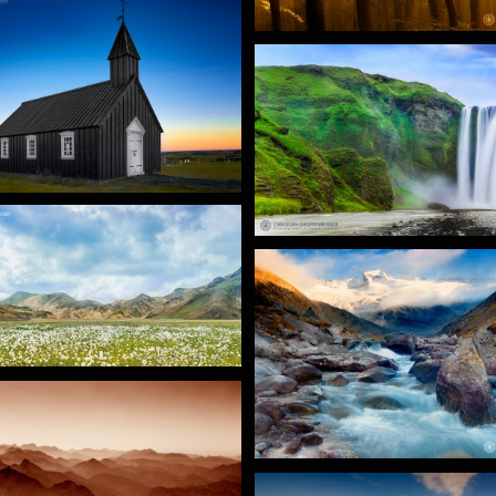
+
+
+
+
+